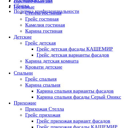
Выставочный зал
Сборка
Гостиные
Политика конфиденциальности
Стелла гостиная
Грейс гостиная
Камелия гостиная
Карина гостиная
Детские
Грейс детская
Грейс детская фасады КАШЕМИР
Грейс детская варианты фасадов
Карина детская комната
Кровати детские
Спальни
Грейс спальня
Карина спальня
Карина спальня варианты фасадов
Карина спальня фасады Серый Оникс
Прихожие
Прихожая Стелла
Грейс прихожая
Грейс прихожая вариант фасадов
Грейс прихожая фасады КАШЕМИР