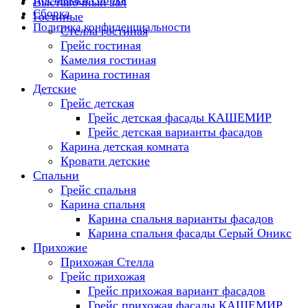
Выставочный зал
Сборка
Гостиные
Политика конфиденциальности
Стелла гостиная
Грейс гостиная
Камелия гостиная
Карина гостиная
Детские
Грейс детская
Грейс детская фасады КАШЕМИР
Грейс детская варианты фасадов
Карина детская комната
Кровати детские
Спальни
Грейс спальня
Карина спальня
Карина спальня варианты фасадов
Карина спальня фасады Серый Оникс
Прихожие
Прихожая Стелла
Грейс прихожая
Грейс прихожая вариант фасадов
Грейс прихожая фасады КАШЕМИР