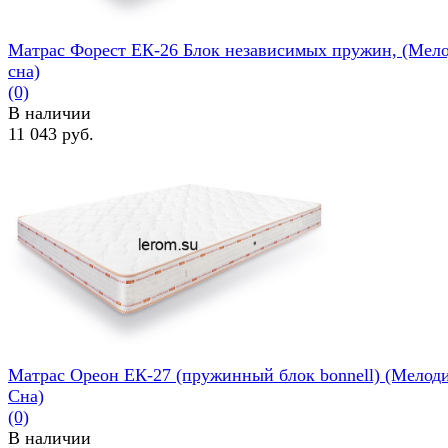
Матрас Форест ЕК-26 Блок независимых пружин, (Мел
сна)
(0)
В наличии
11 043 руб.
избранное
сравнить
Матрас Ореон ЕК-27 (пружинный блок bonnell) (Мелод
Сна)
(0)
В наличии