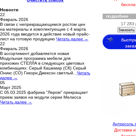
Очистить список
беспла
Новости
22
Февраль 2026
17 283 
В связи с непрекращающимся ростом цен
на материалы и комплектующие с 4 марта
Заказать
2026 года вводится в действие новый прайс-
лист на готовую продукцию
Читать далее →
быстр
22
зака
Февраль 2026
В ассортимент добавляется новая
Модульная программа мебели для
прихожих СТЕЛЛА в следующих цветовых
комбинациях: Серый Кашемир (СК) Серый
Оникс (СО) Гикори,Джексон светлый...
Читать
далее →
05
Март 2025
С 05.03.2025 фабрика "Лером" прекращает
прием заявок на модули серии Мелисса
Читать далее →
Антресоль 
Доставка и
беспла