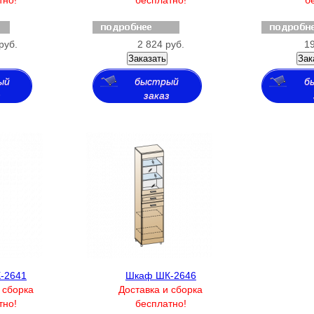
руб.
2 824 руб.
19
Заказать
Зак
ый
быстрый
б
з
заказ
-2641
Шкаф ШК-2646
 сборка
Доставка и сборка
тно!
бесплатно!