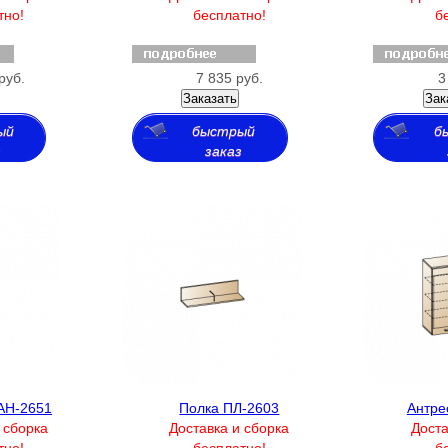
тно!
бесплатно!
б
руб.
7 835 руб.
3
Заказать
Зак
ый
быстрый
б
з
заказ
АН-2651
Полка ПЛ-2603
Антре
 сборка
Доставка и сборка
Доста
тно!
бесплатно!
б