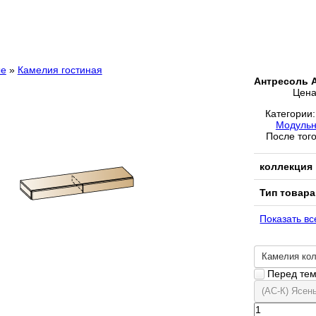
ые
»
Камелия гостиная
Антресоль 
Цен
Категории
Модульн
После того
коллекция
Тип товара
Показать вс
Камелия ко
Перед тем 
(АС-К) Ясен