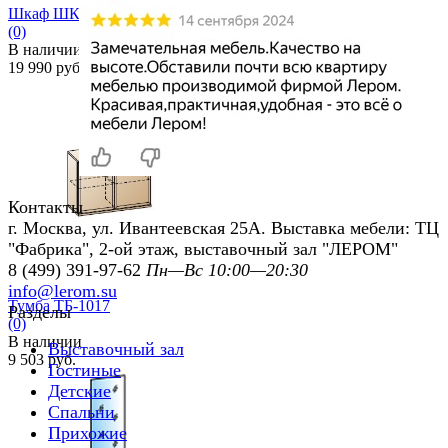
Шкаф ШК-1014
(0)
В наличии
19 990 руб.
избранное
сравнить
Контакты
г. Москва, ул. Ивантеевская 25А. Выставка мебели: ТЦ
"Фабрика", 2-ой этаж, выставочный зал "ЛЕРОМ"
8 (499) 391-97-62
Пн—Вс 10:00—20:30
info@lerom.su
Тумба ТБ-1017
Разделы
(0)
В наличии
Выставочный зал
9 503 руб.
Гостиные
Детские
Спальни
Прихожие