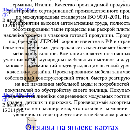
Германии, Италии. Качество производимой продукц
Шкаф ШК-1064
гарантировано сертификацией производственного проц
(0)
по международным стандартам ISO 9001-2001. На
В наличии
предприятии высокая автоматизация труда, полност
10 316 руб.
роботизированы такие процессы как раскрой плиты
наклейка кромки и упаковка готовой продукции. Прод
под брендом "ЛЕРОМ" хорошо известна в РФ и стра
ближнего зарубежья, дилерская сеть насчитывыет более
мебельных салонов. Компания является постоянны
участником международных мебельных выставок и лау
избранное
сравнить
множества номинаций подтверждающих высокий уро
качества и дизайна. Проектированием мебели занимае
собственный конструкторский отдел, быстро реагиру
на все изменения мебельной моды и потребностей
покупателей по обустройству своего жилища. Покупат
Шкаф ШК-1043
предлагаются линейки современных модульных гостин
(0)
спален, детских и прихожих. Производимый ассортим
В наличии
постоянно расширяется, что позволяет компании
15 314 руб.
увеличивать свое присутствие на мебельном рынке
Отзывы на яндекс картах