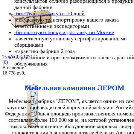
консультантов отлично разбирающихся в продукц
данной фабрики
-быструю доставку от 10 дней
-аккуратную транспортировку вашего заказа
избранное
сравнить
ответственными экспедиторами
-бесплатную сборку и доставку по Москве
-качественную установку сертифицированными
сборщиками
-гарантию фабрики 2 года
Тумба ТБ-1031
-гарантийное и при необходимости после гарантий
(0)
обслуживания
В наличии
16 778 руб.
Мебельная компания ЛЕРОМ
Мебельная фабрика "ЛЕРОМ", является одним из са
крупных производителей корпусной мебели в Россий
избранное
сравнить
Федерации. Общая площадь производственных помещ
составляет более 100 000 кв м, на которой установле
высокотехнологичное оборудование мировых лидер
станкостроения для производства мебели из Австри