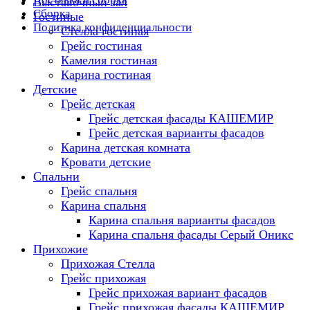
Выставочный зал
Сборка
Гостиные
Политика конфиденциальности
Стелла гостиная
Грейс гостиная
Камелия гостиная
Карина гостиная
Детские
Грейс детская
Грейс детская фасады КАШЕМИР
Грейс детская варианты фасадов
Карина детская комната
Кровати детские
Спальни
Грейс спальня
Карина спальня
Карина спальня варианты фасадов
Карина спальня фасады Серый Оникс
Прихожие
Прихожая Стелла
Грейс прихожая
Грейс прихожая вариант фасадов
Грейс прихожая фасады КАШЕМИР