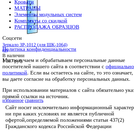
Кровати
МАТРАЦЫ
избранное
сравнить
Элементы модульных систем
Комплекты со скидкой
РАСПРОДАЖА ОБРАЗЦОВ
Соцсети
Зеркало ЗР-1012 (для ШК-1064)
Политика конфиденциальности
(0)
В наличии
Мы получаем и обрабатываем персональные данные
1 387 руб.
посетителей нашего сайта в соответствии с
официальн
политикой
. Если вы остаетесь на сайте, то это означает,
вы даете согласие на обработку персональных данных.
При использовании материалов с сайта обязательно ука
прямой ссылки на источник.
избранное
сравнить
Сайт носит исключительно информационный характер
ни при каких условиях не является публичной
офертой,определяемой положениями статьи 437(2)
Гражданского кодекса Российской Федерации