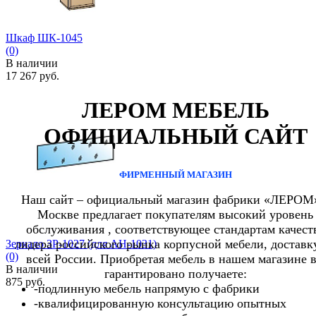
Шкаф ШК-1045
(0)
В наличии
17 267 руб.
ЛЕРОМ МЕБЕЛЬ
ОФИЦИАЛЬНЫЙ САЙТ
избранное
сравнить
ФИРМЕННЫЙ МАГАЗИН
Наш сайт – официальный магазин фабрики «ЛЕРОМ
Москве предлагает покупателям высокий уровень
обслуживания , соответствующее стандартам качест
лидера российского рынка корпусной мебели, доставк
Зеркало ЗР-1027 (для АН-1031)
(0)
всей России. Приобретая мебель в нашем магазине 
В наличии
гарантировано получаете:
875 руб.
-подлинную мебель напрямую с фабрики
-квалифицированную консультацию опытных