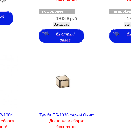
руб.
ый
19 069 руб.
17
з
Заказать
Зак
быстрый
б
заказ
Р-1004
Тумба ТБ-1036 серый Оникс
 сборка
Доставка и сборка
тно!
бесплатно!