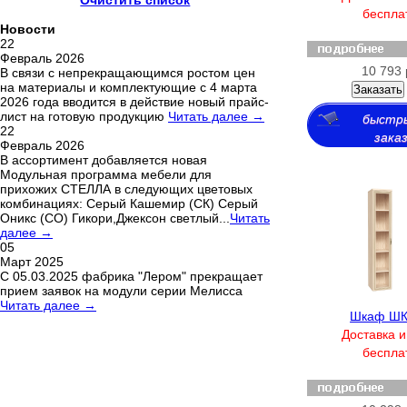
Очистить список
беспла
Новости
22
Февраль 2026
10 793 
В связи с непрекращающимся ростом цен
на материалы и комплектующие с 4 марта
Заказать
2026 года вводится в действие новый прайс-
лист на готовую продукцию
Читать далее →
быстр
22
зака
Февраль 2026
В ассортимент добавляется новая
Модульная программа мебели для
прихожих СТЕЛЛА в следующих цветовых
комбинациях: Серый Кашемир (СК) Серый
Оникс (СО) Гикори,Джексон светлый...
Читать
далее →
05
Март 2025
С 05.03.2025 фабрика "Лером" прекращает
прием заявок на модули серии Мелисса
Читать далее →
Шкаф ШК
Доставка и
беспла