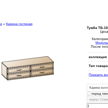
ые
»
Карина гостиная
Тумба ТБ-10
Цен
Категори
Модуль
После того
коллекция
Тип товара
Показать вс
Карина колл
перед тем 
корпус Cнеж