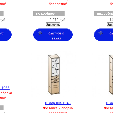
тно!
бесплатно!
б
руб.
2 272 руб.
14
Заказать
Зак
ый
быстрый
б
з
заказ
-1063
 сборка
тно!
Шкаф ШК-1046
Шка
Доставка и сборка
Доста
бесплатно!
б