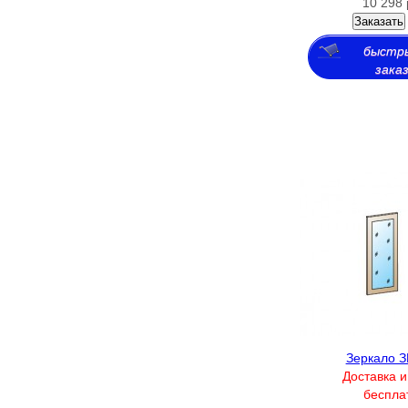
10 298 
Заказать
быстр
зака
Зеркало З
Доставка и
беспла