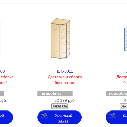
008
ШК-5011
 сборка
Доставка и сборка
Доста
тно!
бесплатно!
б
руб.
32 199 руб.
4
Заказать
Зак
ый
быстрый
б
з
заказ