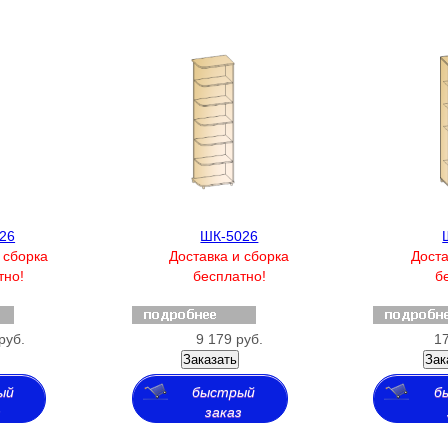
26
ШК-5026
 сборка
Доставка и сборка
Доста
тно!
бесплатно!
б
руб.
9 179 руб.
17
Заказать
Зак
ый
быстрый
б
з
заказ