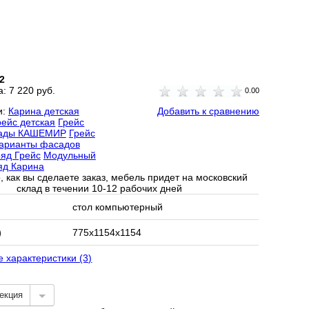
2
а:
7 220 руб.
0.00
и:
Карина детская
Добавить к сравнению
рейс детская
Грейс
сады КАШЕМИР
Грейс
варианты фасадов
яд Грейс
Модульный
яд Карина
, как вы сделаете заказ, мебель придет на московский
склад в течении 10-12 рабочих дней
стол компьютерный
)
775х1154х1154
е характеристики (3)
екция