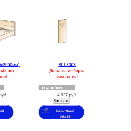
0х2000мм)
ВШ-5003
 сборка
Доставка и сборка
тно!
бесплатно!
руб.
4 927 руб.
Заказать
ый
быстрый
з
заказ