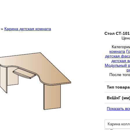
»
Карина детская комната
Стол СТ-101
Цен
Категори
комната
Г
детская фа
детская 
Модульный р
р
После того
Тип товара
ВхШхГ (мм
Показать вс
Карина колл