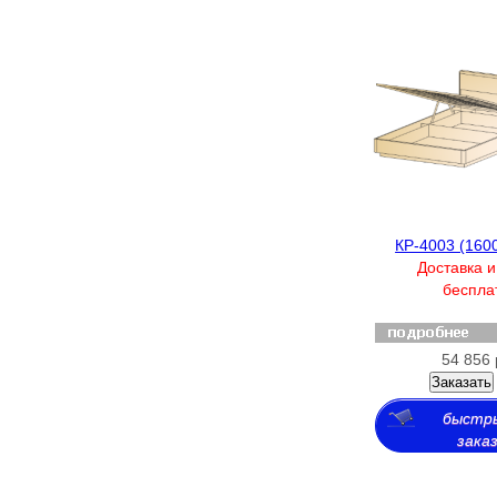
КР-4003 (160
Доставка и
беспла
54 856 
Заказать
быстр
зака