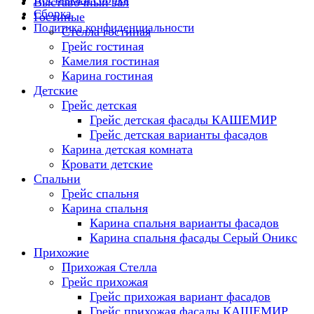
Выставочный зал
Сборка
Гостиные
Политика конфиденциальности
Стелла гостиная
Грейс гостиная
Камелия гостиная
Карина гостиная
Детские
Грейс детская
Грейс детская фасады КАШЕМИР
Грейс детская варианты фасадов
Карина детская комната
Кровати детские
Спальни
Грейс спальня
Карина спальня
Карина спальня варианты фасадов
Карина спальня фасады Серый Оникс
Прихожие
Прихожая Стелла
Грейс прихожая
Грейс прихожая вариант фасадов
Грейс прихожая фасады КАШЕМИР