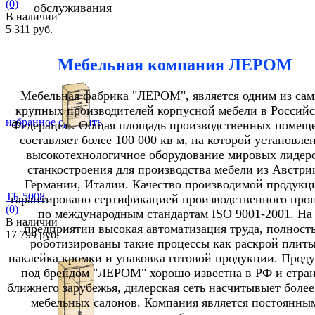
(0)
обслуживания
В наличии
5 311 руб.
Мебельная компания ЛЕРОМ
Мебельная фабрика "ЛЕРОМ", является одним из са
крупных производителей корпусной мебели в Россий
избранное
сравнить
Федерации. Общая площадь производственных помещ
составляет более 100 000 кв м, на которой установле
высокотехнологичное оборудование мировых лидер
станкостроения для производства мебели из Австри
Германии, Италии. Качество производимой продукц
ТБ-5008
гарантировано сертификацией производственного проц
(0)
по международным стандартам ISO 9001-2001. На
В наличии
предприятии высокая автоматизация труда, полност
17 799 руб.
роботизированы такие процессы как раскрой плиты
наклейка кромки и упаковка готовой продукции. Прод
под брендом "ЛЕРОМ" хорошо известна в РФ и стра
ближнего зарубежья, дилерская сеть насчитывыет более
мебельных салонов. Компания является постоянны