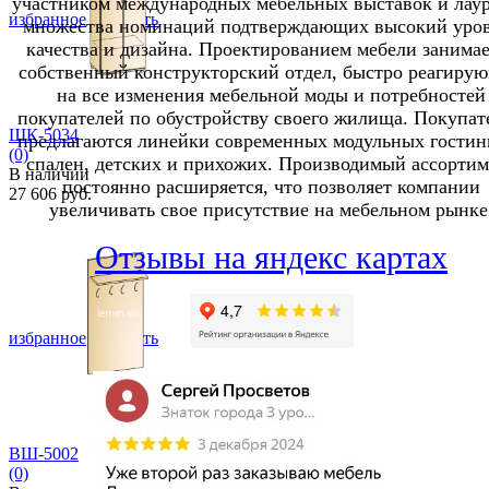
участником международных мебельных выставок и лау
избранное
сравнить
множества номинаций подтверждающих высокий уро
качества и дизайна. Проектированием мебели занимае
собственный конструкторский отдел, быстро реагиру
на все изменения мебельной моды и потребностей
покупателей по обустройству своего жилища. Покупат
ШК-5034
предлагаются линейки современных модульных гостин
(0)
спален, детских и прихожих. Производимый ассортим
В наличии
постоянно расширяется, что позволяет компании
27 606 руб.
увеличивать свое присутствие на мебельном рынке
Отзывы на яндекс картах
избранное
сравнить
ВШ-5002
(0)