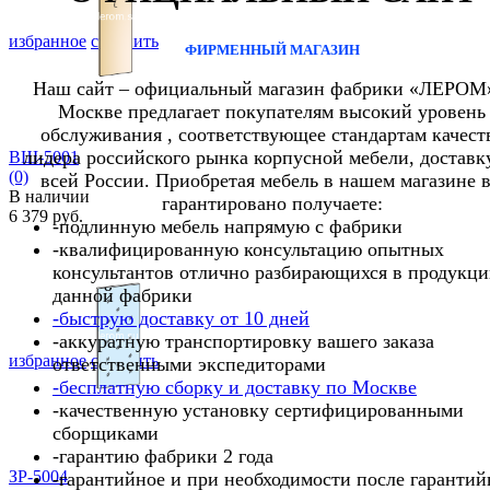
избранное
сравнить
ФИРМЕННЫЙ МАГАЗИН
Наш сайт – официальный магазин фабрики «ЛЕРОМ
Москве предлагает покупателям высокий уровень
обслуживания , соответствующее стандартам качест
лидера российского рынка корпусной мебели, доставк
ВШ-5001
(0)
всей России. Приобретая мебель в нашем магазине 
В наличии
гарантировано получаете:
6 379 руб.
-подлинную мебель напрямую с фабрики
-квалифицированную консультацию опытных
консультантов отлично разбирающихся в продукц
данной фабрики
-быструю доставку от 10 дней
-аккуратную транспортировку вашего заказа
избранное
сравнить
ответственными экспедиторами
-бесплатную сборку и доставку по Москве
-качественную установку сертифицированными
сборщиками
-гарантию фабрики 2 года
ЗР-5004
-гарантийное и при необходимости после гарантий