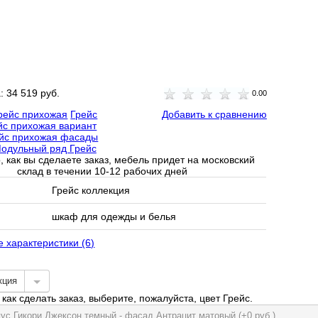
а:
34 519 руб.
0.00
рейс прихожая
Грейс
Добавить к сравнению
йс прихожая вариант
йс прихожая фасады
одульный ряд Грейс
, как вы сделаете заказ, мебель придет на московский
склад в течении 10-12 рабочих дней
Грейс коллекция
шкаф для одежды и белья
е характеристики (6)
кция
как сделать заказ, выберите, пожалуйста, цвет Грейс.
пус Гикори Джексон темный - фасад Антрацит матовый (+0 руб.)