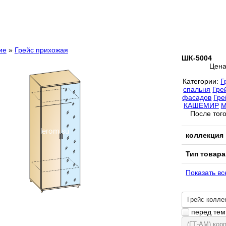
ие
»
Грейс прихожая
ШК-5004
Цен
Категории:
Г
спальня
Гре
фасадов
Гре
КАШЕМИР
М
После того
коллекция
Тип товара
Показать вс
Грейс колле
перед тем 
(ГТ-АМ) кор