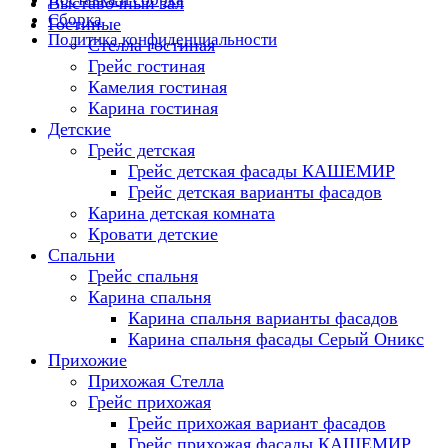
Выставочный зал
Сборка
Гостиные
Политика конфиденциальности
Стелла гостиная
Грейс гостиная
Камелия гостиная
Карина гостиная
Детские
Грейс детская
Грейс детская фасады КАШЕМИР
Грейс детская варианты фасадов
Карина детская комната
Кровати детские
Спальни
Грейс спальня
Карина спальня
Карина спальня варианты фасадов
Карина спальня фасады Серый Оникс
Прихожие
Прихожая Стелла
Грейс прихожая
Грейс прихожая вариант фасадов
Грейс прихожая фасады КАШЕМИР