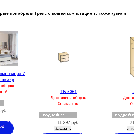
орые приобрели Грейс спальня композиция 7, также купили
композиция 7
ашемир
 сборка
тно!
ТБ-5061
Доставка и сборка
Доста
бесплатно!
б
руб.
11 297 руб.
21
ый
Заказать
Зак
з