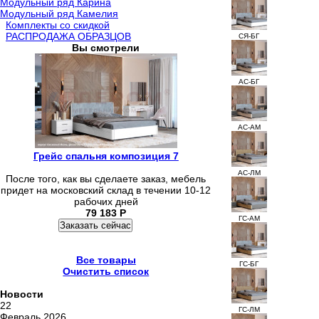
Модульный ряд Карина
Модульный ряд Камелия
Комплекты со скидкой
РАСПРОДАЖА ОБРАЗЦОВ
СЯ-БГ
Вы смотрели
АС-БГ
АС-АМ
Грейс спальня композиция 7
АС-ЛМ
После того, как вы сделаете заказ, мебель
придет на московский склад в течении 10-12
рабочих дней
79 183
Р
ГС-АМ
Заказать сейчас
Все товары
ГС-БГ
Очистить список
Новости
22
ГС-ЛМ
Февраль 2026