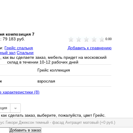
ня композиция 7
а:
79 183 руб.
0.00
ии:
Грейс спальня
Добавить к сравнению
ный зал
Спальни
, как вы сделаете заказ, мебель придет на московский
склад в течении 10-12 рабочих дней
Грейс коллекция
и
взрослая
е характеристики (8)
кция
как сделать заказ, выберите, пожалуйста, цвет Грейс.
пус Гикори Джексон темный - фасад Антрацит матовый (+0 руб.)
Добавить в заказ