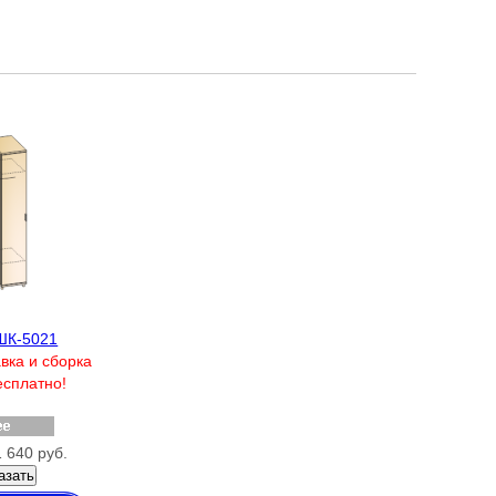
ШК-5021
вка и сборка
есплатно!
 640 руб.
азать