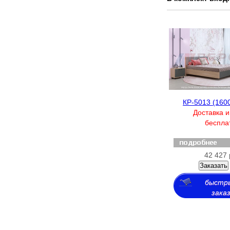
КР-5013 (160
Доставка и
беспла
42 427 
Заказать
быстр
зака