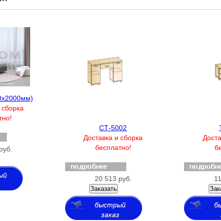
0х2000мм)
 сборка
тно!
СТ-5002
Доставка и сборка
Доста
бесплатно!
б
руб.
ый
20 513 руб.
11
з
Заказать
Зак
быстрый
б
заказ