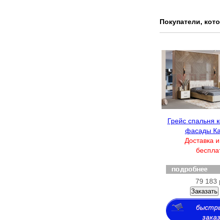
Покупатели, кот
Грейс спальня 
фасады К
Доставка и
беспла
79 183 
Заказать
быстр
зака