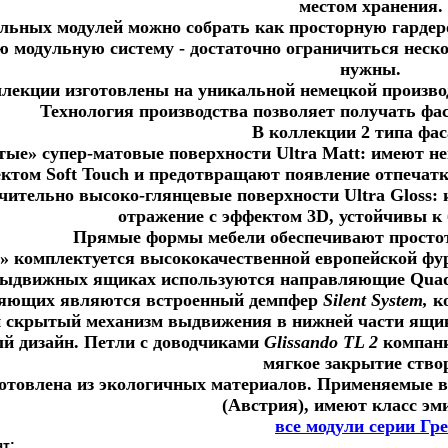
местом хранения.
ельных модулей можно собрать как просторную гардер
 модульную систему - достаточно ограничиться неск
нужны.
лекции изготовлены на уникальной немецкой производ
Технология производства позволяет получать фа
В коллекции 2 типа фас
тые» супер-матовые поверхности Ultra Matt: имеют 
ектом Soft Touch и предотвращают появление отпечатк
чительно высоко-глянцевые поверхности Ultra Gloss: и
отражение с эффектом 3D, устойчивы 
Прямые формы мебели обеспечивают простоту
» комплектуется высококачественной европейской фур
выдвижных ящиках используются направляющие Quadr
яющих являются встроенный демпфер
Silent System,
ко
и скрытый механизм выдвижения в нижней части ящика
й дизайн. Петли с доводчиками
Glissando
TL
2
компан
мягкое закрытие ство
отовлена из экологичных материалов. Применяемые 
(Австрия), имеют класс эм
все модули серии Гр
т: