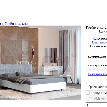
и
»
Грейс спальня
Грейс спаль
Цен
Категор
Выставоч
После того
коллекция
тип кроват
Показать вс
Грейс колле
перед тем 
(ГТ-АМ) кор