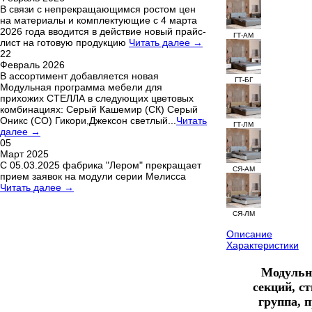
В связи с непрекращающимся ростом цен
на материалы и комплектующие с 4 марта
2026 года вводится в действие новый прайс-
ГТ-АМ
лист на готовую продукцию
Читать далее →
22
Февраль 2026
В ассортимент добавляется новая
ГТ-БГ
Модульная программа мебели для
прихожих СТЕЛЛА в следующих цветовых
комбинациях: Серый Кашемир (СК) Серый
Оникс (СО) Гикори,Джексон светлый...
Читать
ГТ-ЛМ
далее →
05
Март 2025
С 05.03.2025 фабрика "Лером" прекращает
СЯ-АМ
прием заявок на модули серии Мелисса
Читать далее →
СЯ-ЛМ
Описание
Характеристики
Модульна
секций, с
группа, 