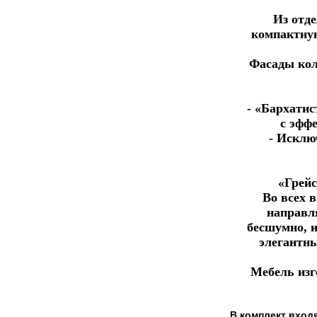
Из отд
компактную
Фасады кол
- «Бархатис
с эфф
- Исклю
«Грейс
Во всех 
направл
бесшумно, 
элегантны
Мебель изг
В комплект входя