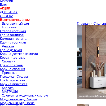
Магазин
Блог
АКЦИИ
ДОСТАВКА
СБОРКА
Выставочный зал
Выставочный зал
Главная
»
Спальн
Гостиные
Стелла гостиная
Грейс гостиная
Камелия гостиная
Карина гостиная
Детские
Грейс детская
Карина детская комната
Кровати детские
Спальни
Грейс спальня
Карина спальня
Прихожие
Прихожая Стелла
Грейс прихожая
Карина прихожая
Кровати
МАТРАЦЫ
Элементы модульных систем
Модульный ряд Стелла
Модульный ряд Грейс