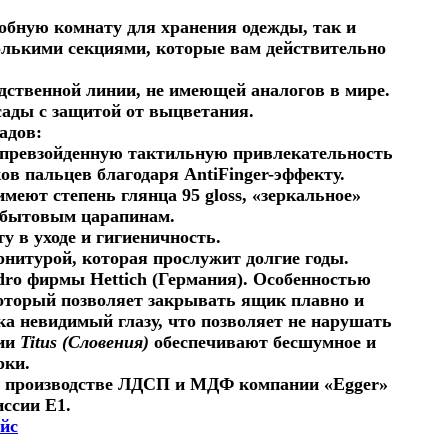
обную комнату для хранения одежды, так и
олькими секциями, которые вам действительно
ственной линии, не имеющей аналогов в мире.
сады с защитой от выцветания.
адов:
непревзойденную тактильную привлекательность
ов пальцев благодаря AntiFinger-эффекту.
меют степень глянца 95 gloss, «зеркальное»
к бытовым царапинам.
 в уходе и гигиеничность.
нитурой, которая прослужит долгие годы.
o фирмы Hettich (Германия). Особенностью
торый позволяет закрывать ящик плавно и
 невидимый глазу, что позволяет не нарушать
ии
Titus (Словения)
обеспечивают бесшумное и
рки.
в производстве ЛДСП и МДФ компании «
Egger
»
иссии Е1.
ейс